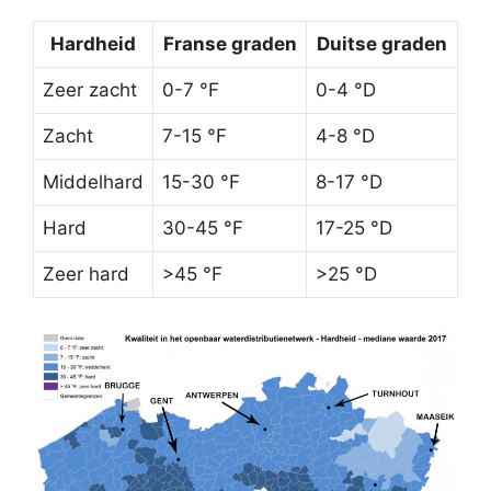
Hardheid
Franse graden
Duitse graden
Zeer zacht
0-7 °F
0-4 °D
Zacht
7-15 °F
4-8 °D
Middelhard
15-30 °F
8-17 °D
Hard
30-45 °F
17-25 °D
Zeer hard
>45 °F
>25 °D