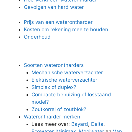
Gevolgen van hard water
Prijs van een waterontharder
Kosten om rekening mee te houden
Onderhoud
Soorten waterontharders
Mechanische waterverzachter
Elektrische waterverzachter
Simplex of duplex?
Compacte behuizing of losstaand
model?
Zoutkorrel of zoutblok?
Waterontharder merken
Lees meer over:
Bayard
,
Delta
,
Ecowater
,
Minimax
,
Mooiwater
en
Van