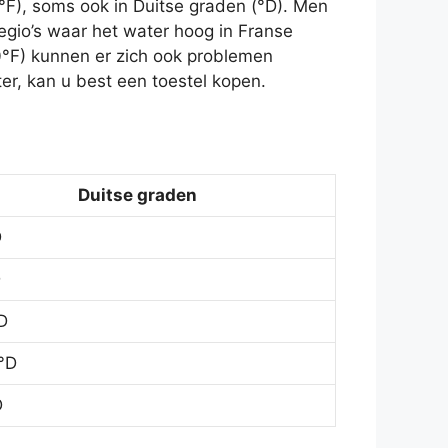
°F), soms ook in Duitse graden (°D). Men
egio’s waar het water hoog in Franse
0°F) kunnen er zich ook problemen
r, kan u best een toestel kopen.
Duitse graden
D
D
D
°D
D