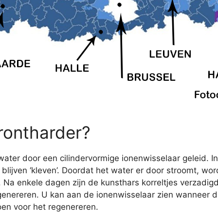
rontharder?
ater door een cilindervormige ionenwisselaar geleid. In
lijven ‘kleven’. Doordat het water er door stroomt, wo
r. Na enkele dagen zijn de kunsthars korreltjes verzadig
nereren. U kan aan de ionenwisselaar zien wanneer de
oen voor het regenereren.