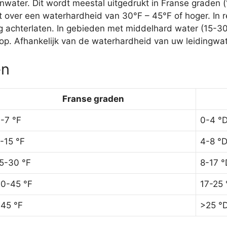
ater. Dit wordt meestal uitgedrukt in Franse graden (
 over een waterhardheid van 30°F – 45°F of hoger. In r
ag achterlaten. In gebieden met middelhard water (15-3
p. Afhankelijk van de waterhardheid van uw leidingwate
ën
Franse graden
-7 °F
0-4 °
-15 °F
4-8 °
5-30 °F
8-17 °
0-45 °F
17-25 
45 °F
>25 °