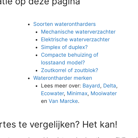
atie op deze pagina
Soorten waterontharders
Mechanische waterverzachter
Elektrische waterverzachter
Simplex of duplex?
Compacte behuizing of
losstaand model?
Zoutkorrel of zoutblok?
Waterontharder merken
n
Lees meer over:
Bayard
,
Delta
,
Ecowater
,
Minimax
,
Mooiwater
en
Van Marcke
.
tes te vergelijken? Het kan!