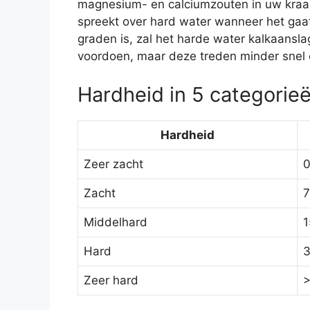
magnesium- en calciumzouten in uw kraanw
spreekt over hard water wanneer het gaat
graden is, zal het harde water kalkaansl
voordoen, maar deze treden minder snel o
Hardheid in 5 categorie
Hardheid
Zeer zacht
0
Zacht
7
Middelhard
1
Hard
3
Zeer hard
>