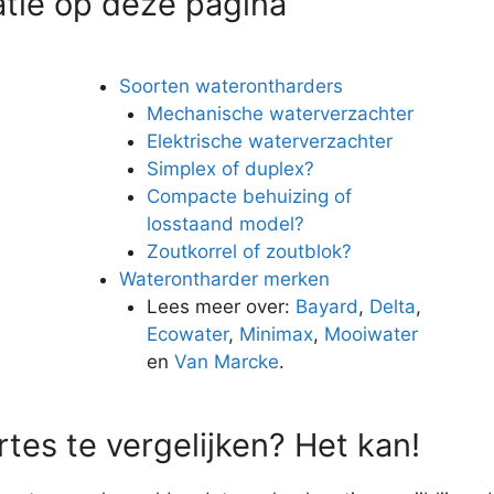
atie op deze pagina
Soorten waterontharders
Mechanische waterverzachter
Elektrische waterverzachter
Simplex of duplex?
Compacte behuizing of
losstaand model?
Zoutkorrel of zoutblok?
Waterontharder merken
n
Lees meer over:
Bayard
,
Delta
,
Ecowater
,
Minimax
,
Mooiwater
en
Van Marcke
.
tes te vergelijken? Het kan!