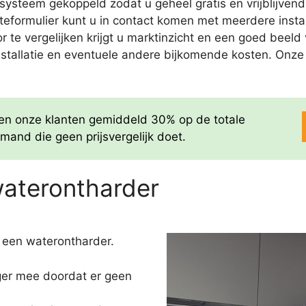
ysteem gekoppeld zodat u geheel gratis en vrijblijvend
rteformulier kunt u in contact komen met meerdere insta
door te vergelijken krijgt u marktinzicht en een goed bee
nstallatie en eventuele andere bijkomende kosten. Onze of
aren onze klanten gemiddeld 30% op de totale
mand die geen prijsvergelijk doet.
waterontharder
 een waterontharder.
nger mee doordat er geen