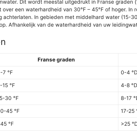
ater. Dit wordt meestal uitgedrukt in Franse graden (
 over een waterhardheid van 30°F – 45°F of hoger. In r
ag achterlaten. In gebieden met middelhard water (15-3
p. Afhankelijk van de waterhardheid van uw leidingwate
ën
Franse graden
-7 °F
0-4 °
-15 °F
4-8 °
5-30 °F
8-17 °
0-45 °F
17-25 
45 °F
>25 °