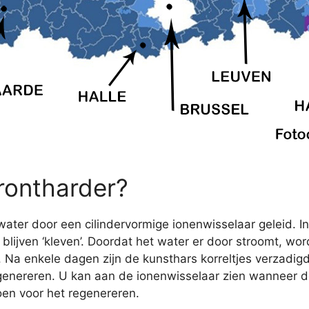
rontharder?
ater door een cilindervormige ionenwisselaar geleid. In
lijven ‘kleven’. Doordat het water er door stroomt, wo
r. Na enkele dagen zijn de kunsthars korreltjes verzadig
nereren. U kan aan de ionenwisselaar zien wanneer de
oen voor het regenereren.