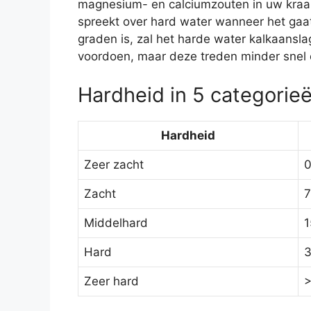
magnesium- en calciumzouten in uw kraanw
spreekt over hard water wanneer het gaat
graden is, zal het harde water kalkaansl
voordoen, maar deze treden minder snel o
Hardheid in 5 categorie
Hardheid
Zeer zacht
0
Zacht
7
Middelhard
1
Hard
3
Zeer hard
>