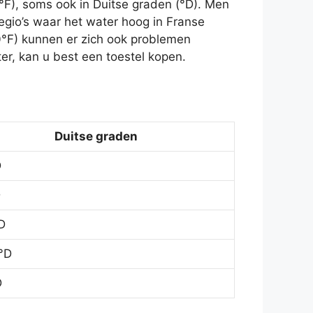
°F), soms ook in Duitse graden (°D). Men
egio’s waar het water hoog in Franse
0°F) kunnen er zich ook problemen
r, kan u best een toestel kopen.
Duitse graden
D
D
D
°D
D