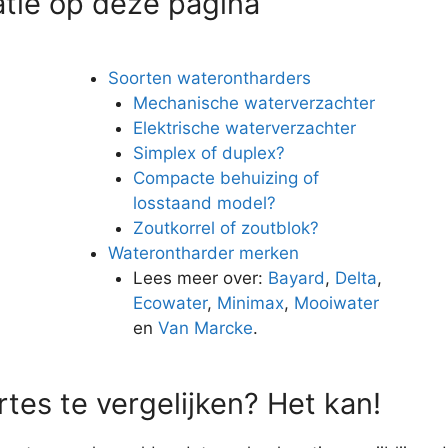
atie op deze pagina
Soorten waterontharders
Mechanische waterverzachter
Elektrische waterverzachter
Simplex of duplex?
Compacte behuizing of
losstaand model?
Zoutkorrel of zoutblok?
Waterontharder merken
n
Lees meer over:
Bayard
,
Delta
,
Ecowater
,
Minimax
,
Mooiwater
en
Van Marcke
.
tes te vergelijken? Het kan!