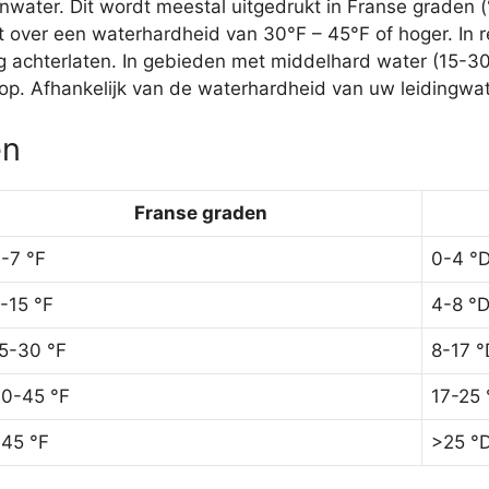
ater. Dit wordt meestal uitgedrukt in Franse graden (
 over een waterhardheid van 30°F – 45°F of hoger. In r
ag achterlaten. In gebieden met middelhard water (15-3
p. Afhankelijk van de waterhardheid van uw leidingwate
ën
Franse graden
-7 °F
0-4 °
-15 °F
4-8 °
5-30 °F
8-17 °
0-45 °F
17-25 
45 °F
>25 °