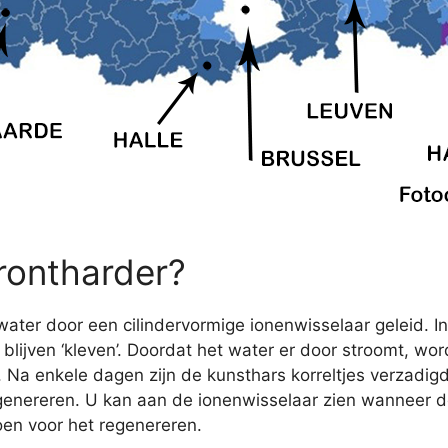
rontharder?
ater door een cilindervormige ionenwisselaar geleid. In
lijven ‘kleven’. Doordat het water er door stroomt, wo
r. Na enkele dagen zijn de kunsthars korreltjes verzadig
nereren. U kan aan de ionenwisselaar zien wanneer de
oen voor het regenereren.