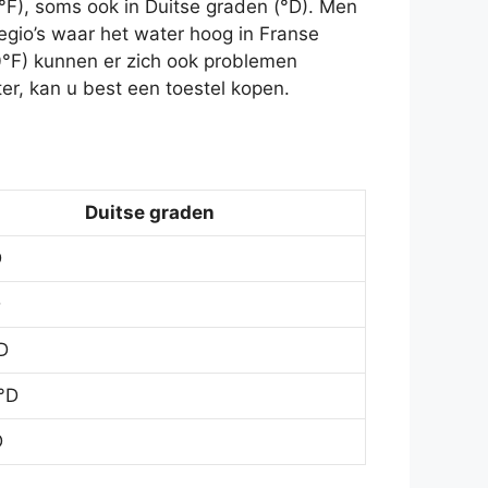
°F), soms ook in Duitse graden (°D). Men
egio’s waar het water hoog in Franse
0°F) kunnen er zich ook problemen
r, kan u best een toestel kopen.
Duitse graden
D
D
D
°D
D