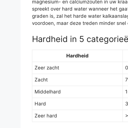
magnesium- en calciumzouten in uw kraanw
spreekt over hard water wanneer het gaat
graden is, zal het harde water kalkaansl
voordoen, maar deze treden minder snel o
Hardheid in 5 categorie
Hardheid
Zeer zacht
0
Zacht
7
Middelhard
1
Hard
3
Zeer hard
>