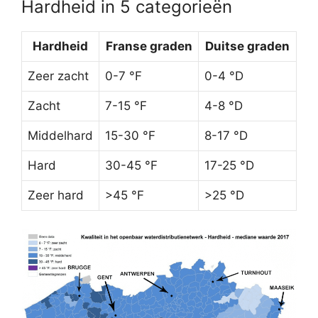
Hardheid in 5 categorieën
Hardheid
Franse graden
Duitse graden
Zeer zacht
0-7 °F
0-4 °D
Zacht
7-15 °F
4-8 °D
Middelhard
15-30 °F
8-17 °D
Hard
30-45 °F
17-25 °D
Zeer hard
>45 °F
>25 °D