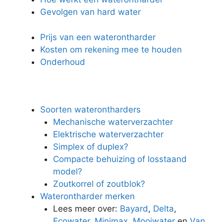
Gevolgen van hard water
Prijs van een waterontharder
Kosten om rekening mee te houden
Onderhoud
Soorten waterontharders
Mechanische waterverzachter
Elektrische waterverzachter
Simplex of duplex?
Compacte behuizing of losstaand
model?
Zoutkorrel of zoutblok?
Waterontharder merken
Lees meer over:
Bayard
,
Delta
,
Ecowater
,
Minimax
,
Mooiwater
en
Van