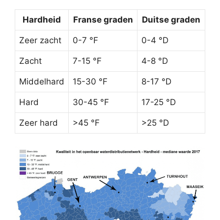
Hardheid
Franse graden
Duitse graden
Zeer zacht
0-7 °F
0-4 °D
Zacht
7-15 °F
4-8 °D
Middelhard
15-30 °F
8-17 °D
Hard
30-45 °F
17-25 °D
Zeer hard
>45 °F
>25 °D