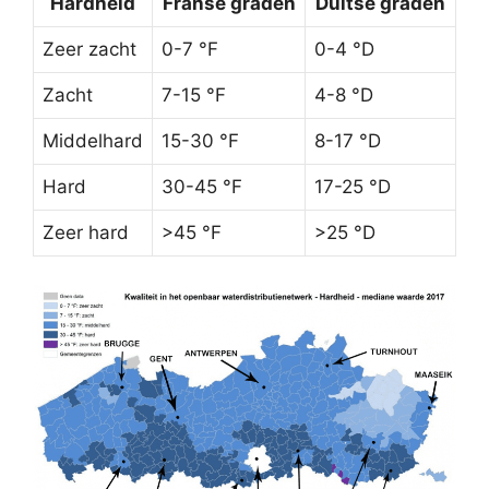
Hardheid
Franse graden
Duitse graden
Zeer zacht
0-7 °F
0-4 °D
Zacht
7-15 °F
4-8 °D
Middelhard
15-30 °F
8-17 °D
Hard
30-45 °F
17-25 °D
Zeer hard
>45 °F
>25 °D