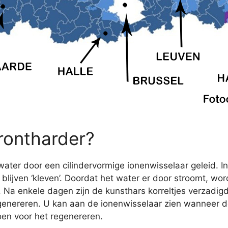
rontharder?
ater door een cilindervormige ionenwisselaar geleid. In
lijven ‘kleven’. Doordat het water er door stroomt, wo
r. Na enkele dagen zijn de kunsthars korreltjes verzadig
nereren. U kan aan de ionenwisselaar zien wanneer de
oen voor het regenereren.