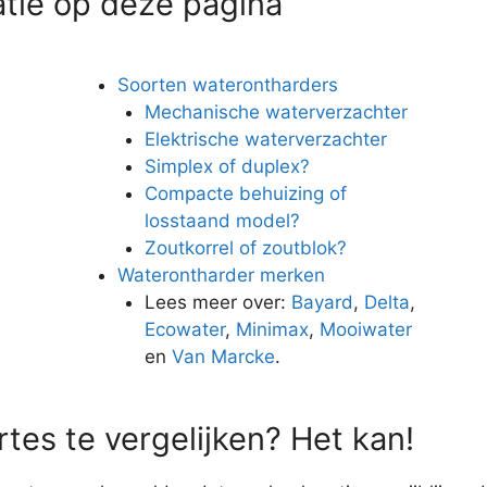
atie op deze pagina
Soorten waterontharders
Mechanische waterverzachter
Elektrische waterverzachter
Simplex of duplex?
Compacte behuizing of
losstaand model?
Zoutkorrel of zoutblok?
Waterontharder merken
n
Lees meer over:
Bayard
,
Delta
,
Ecowater
,
Minimax
,
Mooiwater
en
Van Marcke
.
tes te vergelijken? Het kan!