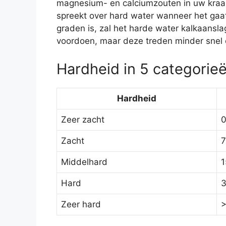
magnesium- en calciumzouten in uw kraanw
spreekt over hard water wanneer het gaat
graden is, zal het harde water kalkaansl
voordoen, maar deze treden minder snel o
Hardheid in 5 categorie
Hardheid
Zeer zacht
0
Zacht
7
Middelhard
1
Hard
3
Zeer hard
>