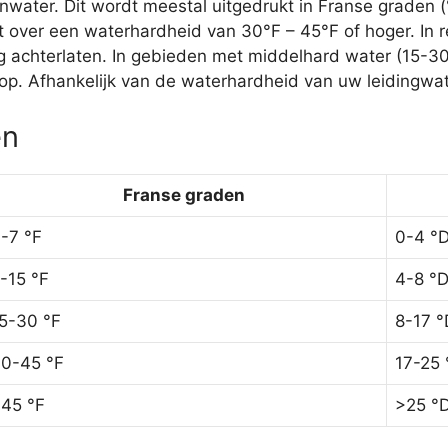
ater. Dit wordt meestal uitgedrukt in Franse graden (
 over een waterhardheid van 30°F – 45°F of hoger. In r
ag achterlaten. In gebieden met middelhard water (15-3
p. Afhankelijk van de waterhardheid van uw leidingwate
ën
Franse graden
-7 °F
0-4 °
-15 °F
4-8 °
5-30 °F
8-17 °
0-45 °F
17-25 
45 °F
>25 °