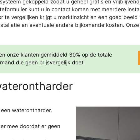
ysteem gekoppeld zodat u geheel gratis en vrijblijvend
rteformulier kunt u in contact komen met meerdere insta
door te vergelijken krijgt u marktinzicht en een goed bee
nstallatie en eventuele andere bijkomende kosten. Onze of
aren onze klanten gemiddeld 30% op de totale
mand die geen prijsvergelijk doet.
waterontharder
 een waterontharder.
nger mee doordat er geen