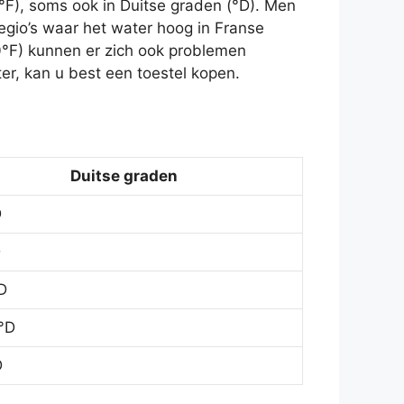
°F), soms ook in Duitse graden (°D). Men
egio’s waar het water hoog in Franse
0°F) kunnen er zich ook problemen
r, kan u best een toestel kopen.
Duitse graden
D
D
D
°D
D