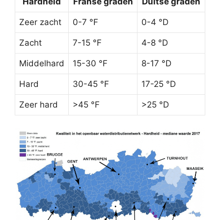
Hardheid
Franse graden
Duitse graden
Zeer zacht
0-7 °F
0-4 °D
Zacht
7-15 °F
4-8 °D
Middelhard
15-30 °F
8-17 °D
Hard
30-45 °F
17-25 °D
Zeer hard
>45 °F
>25 °D