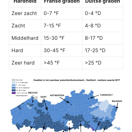
Hardheid
Franse graden
Duitse graden
Zeer zacht
0-7 °F
0-4 °D
Zacht
7-15 °F
4-8 °D
Middelhard
15-30 °F
8-17 °D
Hard
30-45 °F
17-25 °D
Zeer hard
>45 °F
>25 °D