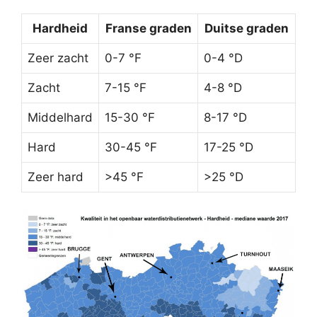
Hardheid
Franse graden
Duitse graden
Zeer zacht
0-7 °F
0-4 °D
Zacht
7-15 °F
4-8 °D
Middelhard
15-30 °F
8-17 °D
Hard
30-45 °F
17-25 °D
Zeer hard
>45 °F
>25 °D