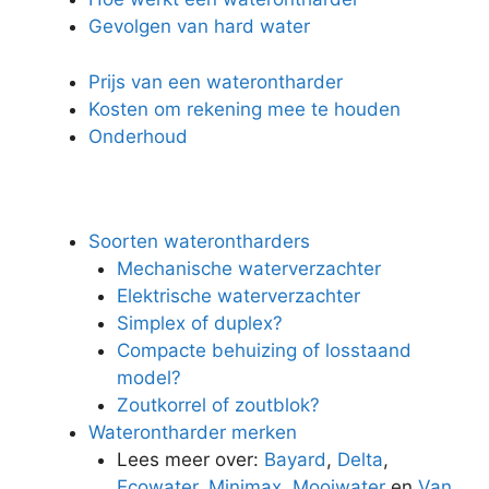
Gevolgen van hard water
Prijs van een waterontharder
Kosten om rekening mee te houden
Onderhoud
Soorten waterontharders
Mechanische waterverzachter
Elektrische waterverzachter
Simplex of duplex?
Compacte behuizing of losstaand
model?
Zoutkorrel of zoutblok?
Waterontharder merken
Lees meer over:
Bayard
,
Delta
,
Ecowater
,
Minimax
,
Mooiwater
en
Van