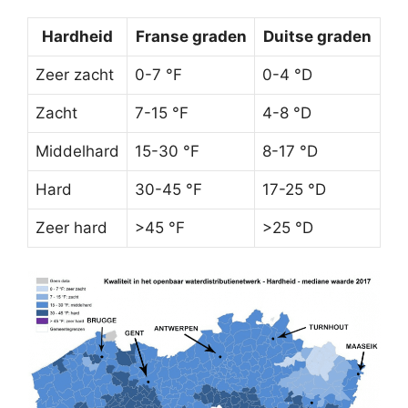
Hardheid
Franse graden
Duitse graden
Zeer zacht
0-7 °F
0-4 °D
Zacht
7-15 °F
4-8 °D
Middelhard
15-30 °F
8-17 °D
Hard
30-45 °F
17-25 °D
Zeer hard
>45 °F
>25 °D