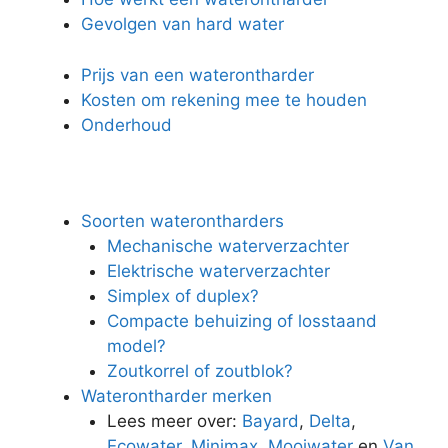
Gevolgen van hard water
Prijs van een waterontharder
Kosten om rekening mee te houden
Onderhoud
Soorten waterontharders
Mechanische waterverzachter
Elektrische waterverzachter
Simplex of duplex?
Compacte behuizing of losstaand
model?
Zoutkorrel of zoutblok?
Waterontharder merken
Lees meer over:
Bayard
,
Delta
,
Ecowater
,
Minimax
,
Mooiwater
en
Van