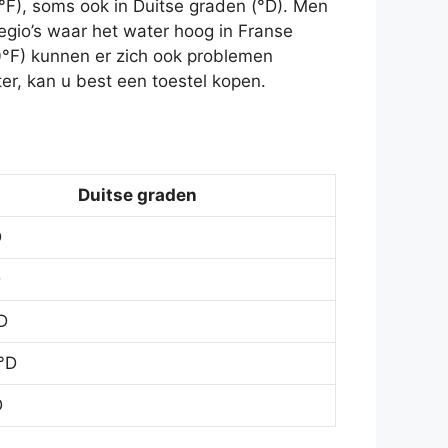
°F), soms ook in Duitse graden (°D). Men
egio’s waar het water hoog in Franse
0°F) kunnen er zich ook problemen
r, kan u best een toestel kopen.
Duitse graden
D
D
D
°D
D