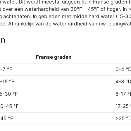
ater. Dit wordt meestal uitgedrukt in Franse graden (
 over een waterhardheid van 30°F – 45°F of hoger. In r
ag achterlaten. In gebieden met middelhard water (15-3
p. Afhankelijk van de waterhardheid van uw leidingwate
ën
Franse graden
-7 °F
0-4 °
-15 °F
4-8 °
5-30 °F
8-17 °
0-45 °F
17-25 
45 °F
>25 °