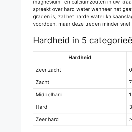
magnesium- en calciumzouten in uw kraanw
spreekt over hard water wanneer het gaat
graden is, zal het harde water kalkaansl
voordoen, maar deze treden minder snel o
Hardheid in 5 categorie
Hardheid
Zeer zacht
0
Zacht
7
Middelhard
1
Hard
3
Zeer hard
>