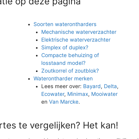
atie op deze pagina
Soorten waterontharders
Mechanische waterverzachter
Elektrische waterverzachter
Simplex of duplex?
Compacte behuizing of
losstaand model?
Zoutkorrel of zoutblok?
Waterontharder merken
n
Lees meer over:
Bayard
,
Delta
,
Ecowater
,
Minimax
,
Mooiwater
en
Van Marcke
.
tes te vergelijken? Het kan!