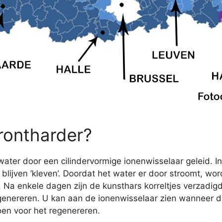
rontharder?
ater door een cilindervormige ionenwisselaar geleid. In
lijven ‘kleven’. Doordat het water er door stroomt, wo
r. Na enkele dagen zijn de kunsthars korreltjes verzadig
nereren. U kan aan de ionenwisselaar zien wanneer de
oen voor het regenereren.