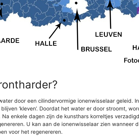
rontharder?
ater door een cilindervormige ionenwisselaar geleid. In
lijven ‘kleven’. Doordat het water er door stroomt, wo
r. Na enkele dagen zijn de kunsthars korreltjes verzadig
nereren. U kan aan de ionenwisselaar zien wanneer de
oen voor het regenereren.