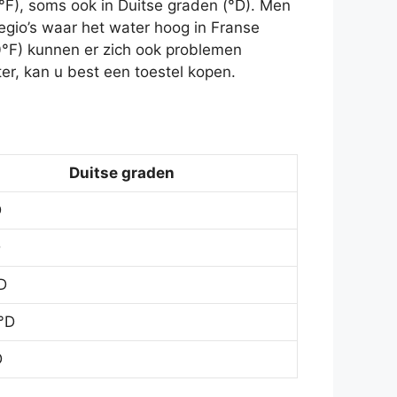
°F), soms ook in Duitse graden (°D). Men
egio’s waar het water hoog in Franse
0°F) kunnen er zich ook problemen
r, kan u best een toestel kopen.
Duitse graden
D
D
D
°D
D