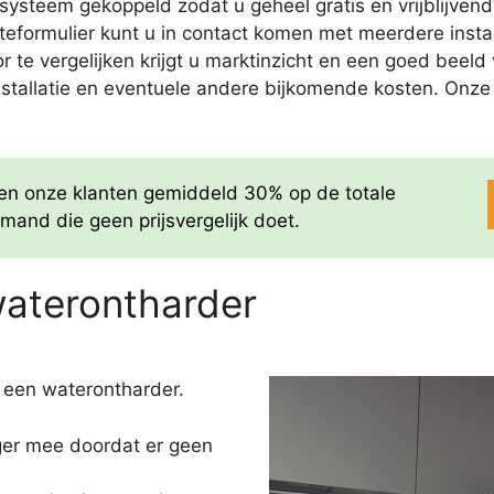
ysteem gekoppeld zodat u geheel gratis en vrijblijvend
rteformulier kunt u in contact komen met meerdere insta
door te vergelijken krijgt u marktinzicht en een goed bee
nstallatie en eventuele andere bijkomende kosten. Onze of
aren onze klanten gemiddeld 30% op de totale
mand die geen prijsvergelijk doet.
waterontharder
 een waterontharder.
nger mee doordat er geen