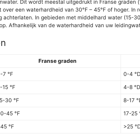
ater. Dit wordt meestal uitgedrukt in Franse graden (
 over een waterhardheid van 30°F – 45°F of hoger. In r
ag achterlaten. In gebieden met middelhard water (15-3
p. Afhankelijk van de waterhardheid van uw leidingwate
ën
Franse graden
-7 °F
0-4 °
-15 °F
4-8 °
5-30 °F
8-17 °
0-45 °F
17-25 
45 °F
>25 °