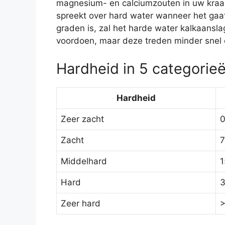
magnesium- en calciumzouten in uw kraanw
spreekt over hard water wanneer het gaat
graden is, zal het harde water kalkaansl
voordoen, maar deze treden minder snel o
Hardheid in 5 categorie
Hardheid
Zeer zacht
0
Zacht
7
Middelhard
1
Hard
3
Zeer hard
>