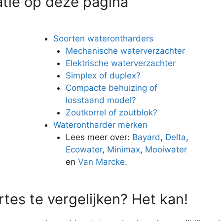
atie op deze pagina
Soorten waterontharders
Mechanische waterverzachter
Elektrische waterverzachter
Simplex of duplex?
Compacte behuizing of
losstaand model?
Zoutkorrel of zoutblok?
Waterontharder merken
n
Lees meer over:
Bayard
,
Delta
,
Ecowater
,
Minimax
,
Mooiwater
en
Van Marcke
.
tes te vergelijken? Het kan!