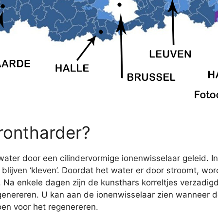
rontharder?
ater door een cilindervormige ionenwisselaar geleid. In
lijven ‘kleven’. Doordat het water er door stroomt, wo
r. Na enkele dagen zijn de kunsthars korreltjes verzadig
nereren. U kan aan de ionenwisselaar zien wanneer de
oen voor het regenereren.