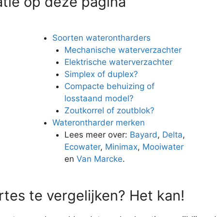
atie op deze pagina
Soorten waterontharders
Mechanische waterverzachter
Elektrische waterverzachter
Simplex of duplex?
Compacte behuizing of
losstaand model?
Zoutkorrel of zoutblok?
Waterontharder merken
n
Lees meer over:
Bayard
,
Delta
,
Ecowater
,
Minimax
,
Mooiwater
en
Van Marcke
.
tes te vergelijken? Het kan!