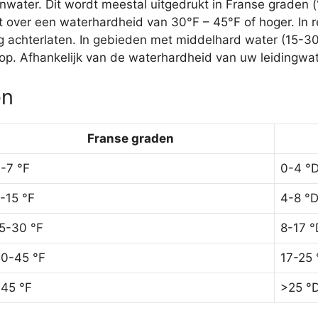
ater. Dit wordt meestal uitgedrukt in Franse graden (
 over een waterhardheid van 30°F – 45°F of hoger. In r
ag achterlaten. In gebieden met middelhard water (15-3
p. Afhankelijk van de waterhardheid van uw leidingwate
ën
Franse graden
-7 °F
0-4 °
-15 °F
4-8 °
5-30 °F
8-17 °
0-45 °F
17-25 
45 °F
>25 °