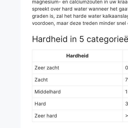
magnesium- en calciumzouten in uw kraanw
spreekt over hard water wanneer het gaat
graden is, zal het harde water kalkaansl
voordoen, maar deze treden minder snel o
Hardheid in 5 categorie
Hardheid
Zeer zacht
0
Zacht
7
Middelhard
1
Hard
3
Zeer hard
>