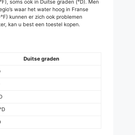
°F), soms ook in Duitse graden (°D). Men
egio’s waar het water hoog in Franse
0°F) kunnen er zich ook problemen
r, kan u best een toestel kopen.
Duitse graden
D
D
D
°D
D