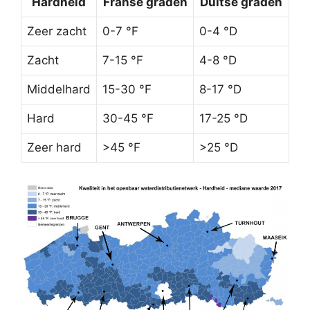
Hardheid
Franse graden
Duitse graden
Zeer zacht
0-7 °F
0-4 °D
Zacht
7-15 °F
4-8 °D
Middelhard
15-30 °F
8-17 °D
Hard
30-45 °F
17-25 °D
Zeer hard
>45 °F
>25 °D