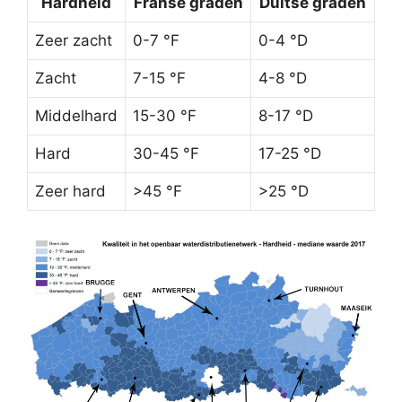
Hardheid
Franse graden
Duitse graden
Zeer zacht
0-7 °F
0-4 °D
Zacht
7-15 °F
4-8 °D
Middelhard
15-30 °F
8-17 °D
Hard
30-45 °F
17-25 °D
Zeer hard
>45 °F
>25 °D