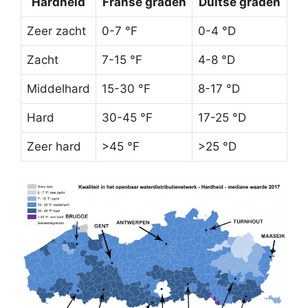
Hardheid
Franse graden
Duitse graden
Zeer zacht
0-7 °F
0-4 °D
Zacht
7-15 °F
4-8 °D
Middelhard
15-30 °F
8-17 °D
Hard
30-45 °F
17-25 °D
Zeer hard
>45 °F
>25 °D