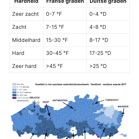
Hardheid
Franse graden
Duitse graden
Zeer zacht
0-7 °F
0-4 °D
Zacht
7-15 °F
4-8 °D
Middelhard
15-30 °F
8-17 °D
Hard
30-45 °F
17-25 °D
Zeer hard
>45 °F
>25 °D