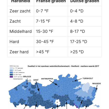
Hardheid
Franse graden
Duitse graden
Zeer zacht
0-7 °F
0-4 °D
Zacht
7-15 °F
4-8 °D
Middelhard
15-30 °F
8-17 °D
Hard
30-45 °F
17-25 °D
Zeer hard
>45 °F
>25 °D