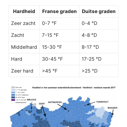
Hardheid
Franse graden
Duitse graden
Zeer zacht
0-7 °F
0-4 °D
Zacht
7-15 °F
4-8 °D
Middelhard
15-30 °F
8-17 °D
Hard
30-45 °F
17-25 °D
Zeer hard
>45 °F
>25 °D