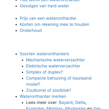
Gevolgen van hard water
Prijs van een waterontharder
Kosten om rekening mee te houden
Onderhoud
Soorten waterontharders
Mechanische waterverzachter
Elektrische waterverzachter
Simplex of duplex?
Compacte behuizing of losstaand
model?
Zoutkorrel of zoutblok?
Waterontharder merken
Lees meer over:
Bayard
,
Delta
,
Ecowater
,
Minimax
,
Mooiwater
en
Van